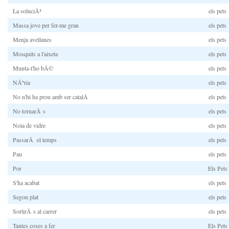
La soluciÃ³
els pets
Massa jove per fer-me gran
els pets
Menja avellanes
els pets
Mosquits a l'aixeta
els pets
Munta-t'ho bÃ©
els pets
NÃºria
els pets
No n'hi ha prou amb ser catalÃ
els pets
No tornarÃ s
els pets
Noia de vidre
els pets
PassarÃ el temps
els pets
Pau
els pets
Por
Els Pets
S'ha acabat
els pets
Segon plat
els pets
SortirÃ s al carrer
els pets
Tantes coses a fer
Els Pets