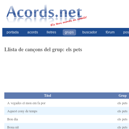
portada
acords
lletres
grups
buscador
fòrum
pos
Llista de cançons del grup: els pets
Títol
Grup
A vegades el mon em fa por
els pets
Aquest cony de temps
els pets
Bon dia
els pets
Bona nit
els pets