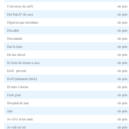
Converses de cafÃ¨
els pets
Del balcÃ³ de casa
els pets
Digue'm que m'estimes
els pets
Dissabte
els pets
Dissimulat
els pets
Em fa riure
els pets
En tinc disset
els pets
Es hora de tornar a casa
els pets
EstÃ plovent
els pets
EstÃºpidament feliÃ§
els pets
Et miro i dorms
els pets
Gent gran
els pets
Hospital de mar
els pets
Jaio
els pets
Jo sÃ³c el teu amic
els pets
Jo vull ser rei
els pets