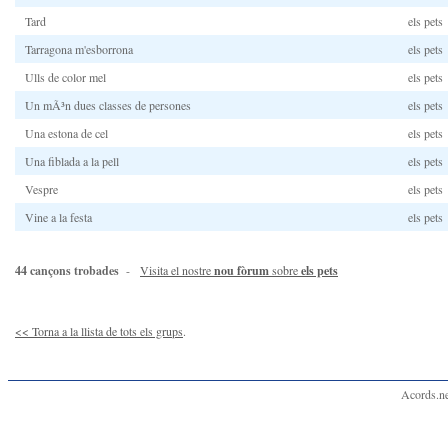
Tard
els pets
Tarragona m'esborrona
els pets
Ulls de color mel
els pets
Un mÃ³n dues classes de persones
els pets
Una estona de cel
els pets
Una fiblada a la pell
els pets
Vespre
els pets
Vine a la festa
els pets
44 cançons trobades
-
Visita el nostre
nou fòrum
sobre
els pets
<< Torna a la llista de tots els grups
.
Acords.ne