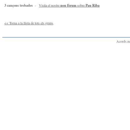
3 cançons trobades
-
Visita el nostre
nou fòrum
sobre
Pau Riba
<< Torna a la llista de tots els grups
.
Acords.ne