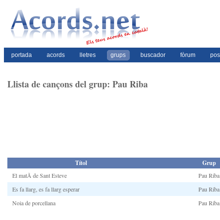
portada
acords
lletres
grups
buscador
fòrum
pos
Llista de cançons del grup: Pau Riba
Títol
Grup
El matÃ­ de Sant Esteve
Pau Riba
Es fa llarg, es fa llarg esperar
Pau Riba
Noia de porcellana
Pau Riba