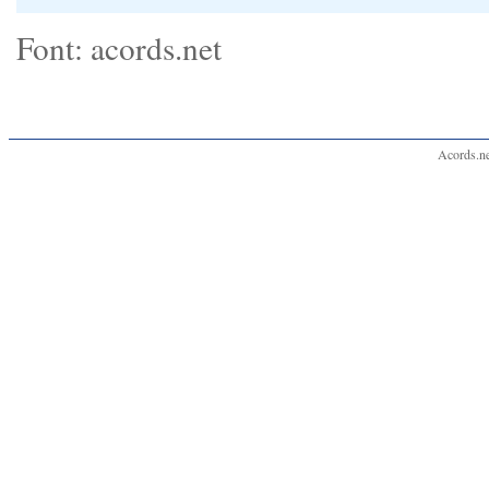
Font: acords.net
Acords.ne