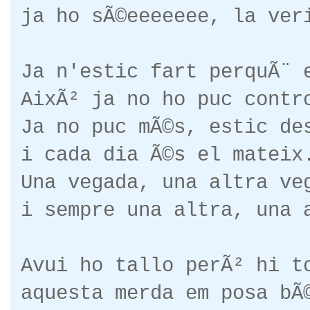
ja ho sÃ©eeeeeee, la ver
Ja n'estic fart perquÃ¨ 
AixÃ² ja no ho puc contr
Ja no puc mÃ©s, estic de
i cada dia Ã©s el mateix
Una vegada, una altra ve
i sempre una altra, una 
Avui ho tallo perÃ² hi t
aquesta merda em posa bÃ