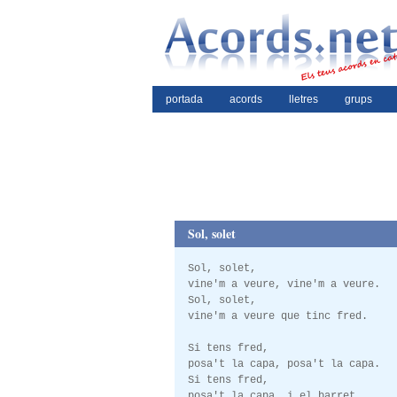
portada
acords
lletres
grups
Sol, solet
Sol, solet,
vine'm a veure, vine'm a veure.
Sol, solet,
vine'm a veure que tinc fred.
Si tens fred,
posa't la capa, posa't la capa.
Si tens fred,
posa't la capa, i el barret.