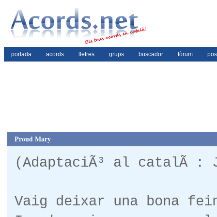
portada
acords
lletres
grups
buscador
fòrum
pos
Proud Mary
(AdaptaciÃ³ al catalÃ : 
Vaig deixar una bona fei