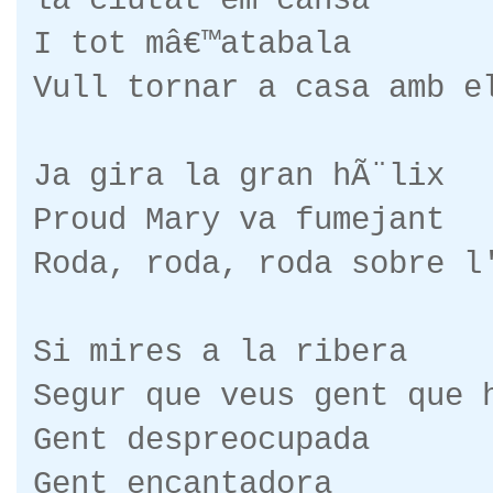
la ciutat em cansa
I tot mâ€™atabala
Vull tornar a casa amb e
Ja gira la gran hÃ¨lix
Proud Mary va fumejant
Roda, roda, roda sobre l
Si mires a la ribera
Segur que veus gent que
Gent despreocupada
Gent encantadora