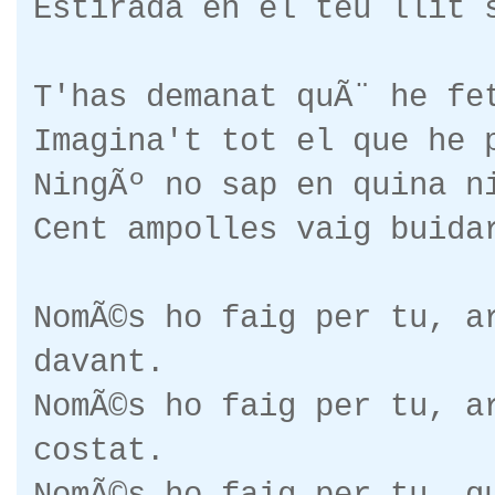
Estirada en el teu llit 
T'has demanat quÃ¨ he fe
Imagina't tot el que he 
NingÃº no sap en quina n
Cent ampolles vaig buidar
NomÃ©s ho faig per tu, ar
davant.
NomÃ©s ho faig per tu, ar
costat.