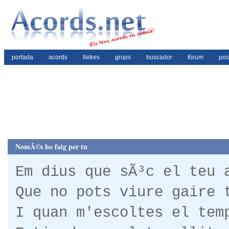
portada
acords
lletres
grups
buscador
fòrum
pos
NomÃ©s ho faig per tu
Em dius que sÃ³c el teu 
Que no pots viure gaire 
I quan m'escoltes el tem