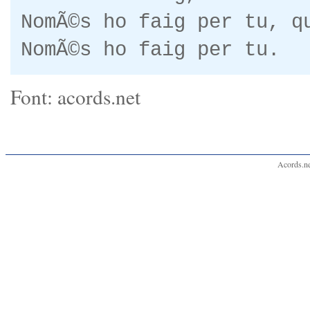
NomÃ©s ho faig per tu, q
NomÃ©s ho faig per tu.
Font: acords.net
Acords.ne