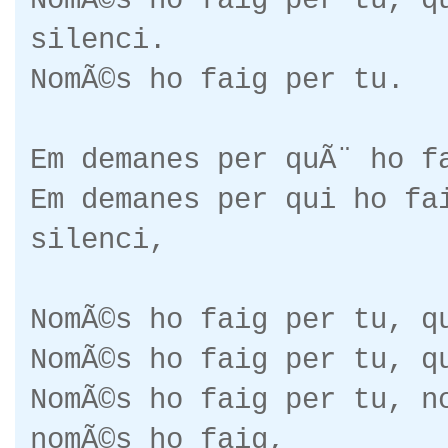
NomÃ©s ho faig per tu, q
silenci.
NomÃ©s ho faig per tu.
Em demanes per quÃ¨ ho f
Em demanes per qui ho fa
silenci,
NomÃ©s ho faig per tu, q
NomÃ©s ho faig per tu, q
NomÃ©s ho faig per tu, n
nomÃ©s ho faig,