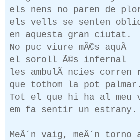
els nens no paren de plo
els vells se senten obli
en aquesta gran ciutat.
No puc viure mÃ©s aquÃ­
el soroll Ã©s infernal
les ambulÃ ncies corren 
que tothom la pot palmar
Tot el que hi ha al meu 
em fa sentir un estrany.
MeÂ´n vaig, meÂ´n torno 