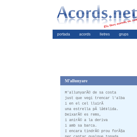
portada
acords
lletres
grups
M'allunyare
M'allunyarÃ© de sa costa
just que vegi trencar l'alba
i en el cel lluirÃ
una estrella pÃ lâ€¢lida.
DeixarÃ© es rems,
i anirÃ© a la deriva
i amb sa barca.
I encara tindrÃ© prou forÃ§a
per cantar qualque tonada.