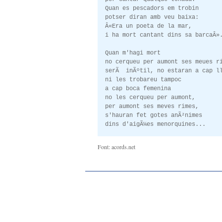
Quan es pescadors em trobin
potser diran amb veu baixa:
Â«Era un poeta de la mar,
i ha mort cantant dins sa barcaÂ»
Quan m'hagi mort
no cerqueu per aumont ses meues r
serÃ inÃºtil, no estaran a cap l
ni les trobareu tampoc
a cap boca femenina
no les cerqueu per aumont,
per aumont ses meves rimes,
s'hauran fet gotes anÃ²nimes
dins d'aigÃ¼es menorquines...
Font: acords.net