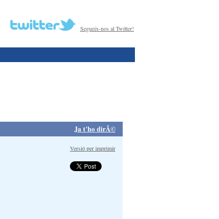
Segueix-nos al Twitter!
Ja t'ho dirÃ©
Versió per imprimir