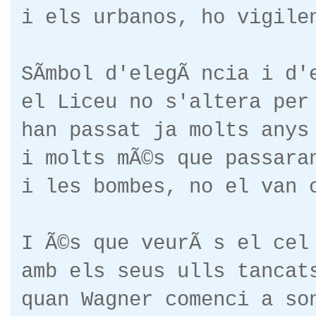
i els urbanos, ho vigile
SÃ­mbol d'elegÃ ncia i d'
el Liceu no s'altera per
han passat ja molts anys
i molts mÃ©s que passara
i les bombes, no el van 
I Ã©s que veurÃ s el cel
amb els seus ulls tancat
quan Wagner comenci a so