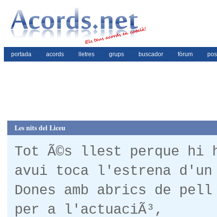
portada
acords
lletres
grups
buscador
fòrum
pos
Les nits del Liceu
Tot Ã©s llest perque hi 
avui toca l'estrena d'un
Dones amb abrics de pell
per a l'actuaciÃ³,