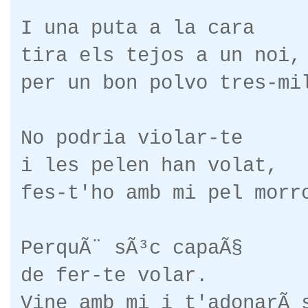
I una puta a la cara
tira els tejos a un noi,
per un bon polvo tres-mi
No podria violar-te
i les pelen han volat,
fes-t'ho amb mi pel morr
PerquÃ¨ sÃ³c capaÃ§
de fer-te volar.
Vine amb mi i t'adonarÃ 