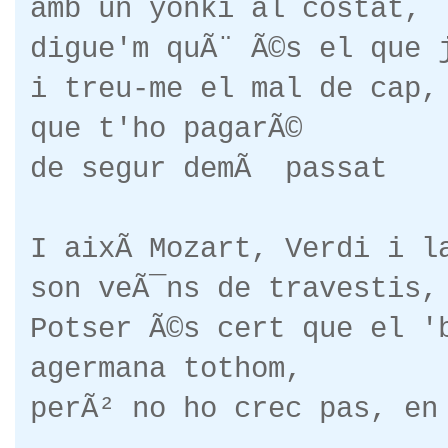
amb un yonki al costat,
digue'm quÃ¨ Ã©s el que 
i treu-me el mal de cap,
que t'ho pagarÃ©
de segur demÃ passat
I aixÃ­ Mozart, Verdi i l
son veÃ¯ns de travestis,
Potser Ã©s cert que el '
agermana tothom,
perÃ² no ho crec pas, en