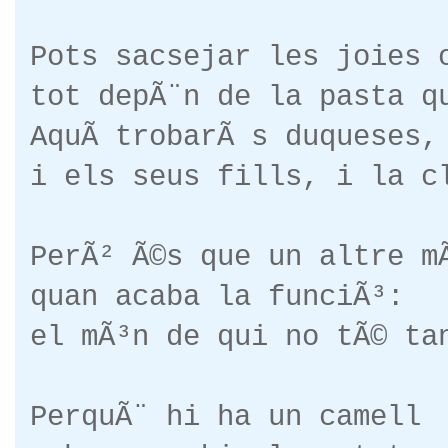
Pots sacsejar les joies 
tot depÃ¨n de la pasta q
AquÃ­ trobarÃ s duqueses,
i els seus fills, i la c
PerÃ² Ã©s que un altre m
quan acaba la funciÃ³:
el mÃ³n de qui no tÃ© ta
PerquÃ¨ hi ha un camell