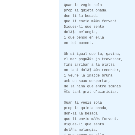
Quan la vegis sola
prop la quieta onada,
don-li la besada
que li envio mÃ©s fervent.
Digues-li que sento
dolÃ§a melangia,
i que penso en ella
en tot moment.
Oh si igual que tu, gavina,
el mar poguÃ©s jo travessar,
fins arribar a la platja
on tant dolÃ§ Ã©s recordar,
i veure la imatge bruna
amb un suau despertar,
de la nina que entre somnis
Ã©s tant grat d'acariciar.
Quan la vegis sola
prop la quieta onada,
don-li la besada
que li envio mÃ©s fervent.
Digues-li que sento
dolÃ§a melangia,