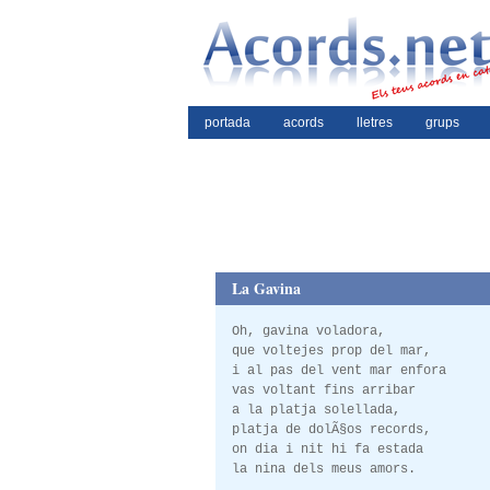
portada
acords
lletres
grups
La Gavina
Oh, gavina voladora,
que voltejes prop del mar,
i al pas del vent mar enfora
vas voltant fins arribar
a la platja solellada,
platja de dolÃ§os records,
on dia i nit hi fa estada
la nina dels meus amors.