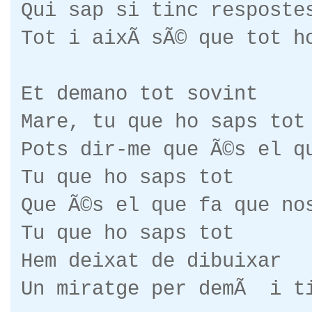
Qui sap si tinc resposte
Tot i aixÃ­ sÃ© que tot h
Et demano tot sovint
Mare, tu que ho saps tot
Pots dir-me que Ã©s el q
Tu que ho saps tot
Que Ã©s el que fa que no
Tu que ho saps tot
Hem deixat de dibuixar
Un miratge per demÃ i t