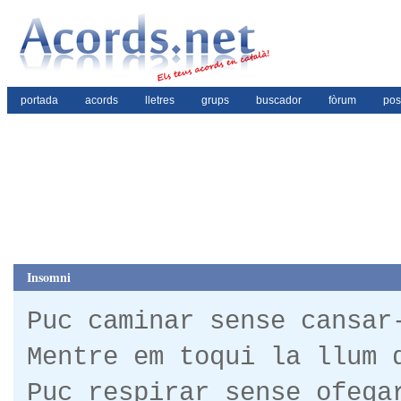
portada
acords
lletres
grups
buscador
fòrum
pos
Insomni
Puc caminar sense cansar
Mentre em toqui la llum 
Puc respirar sense ofega