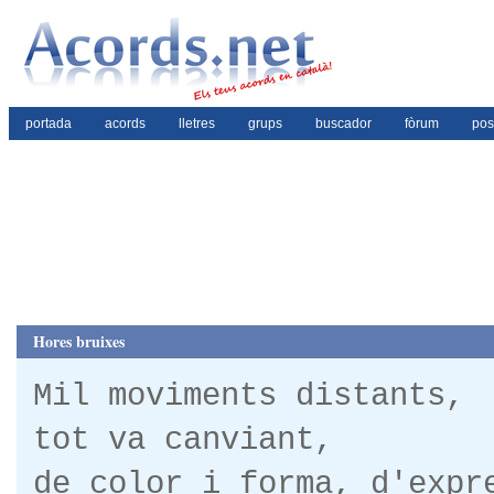
portada
acords
lletres
grups
buscador
fòrum
pos
Hores bruixes
Mil moviments distants,
tot va canviant,
de color i forma, d'expr