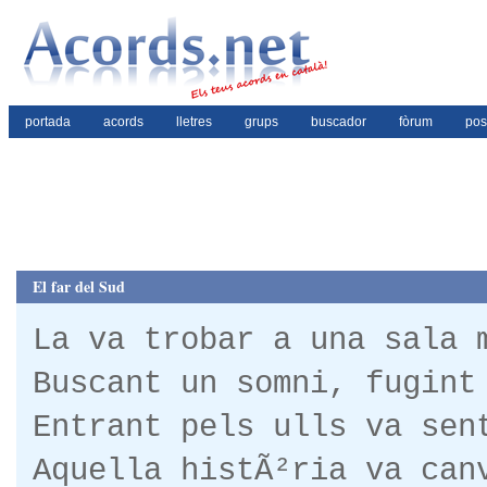
portada
acords
lletres
grups
buscador
fòrum
pos
El far del Sud
La va trobar a una sala 
Buscant un somni, fugint
Entrant pels ulls va sen
Aquella histÃ²ria va can