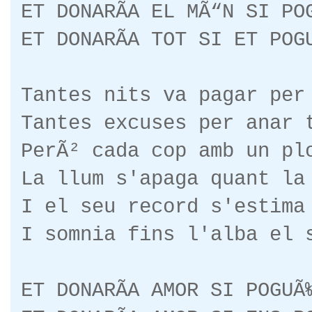
ET DONARÃA EL MÃ“N SI PO
ET DONARÃA TOT SI ET POG
Tantes nits va pagar per
Tantes excuses per anar 
PerÃ² cada cop amb un pl
La llum s'apaga quant la
I el seu record s'estima
I somnia fins l'alba el 
ET DONARÃA AMOR SI POGUÃ