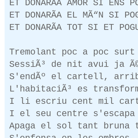
ET DONARÃA AMOR SI ENS P
ET DONARÃA EL MÃ“N SI PO
ET DONARÃA TOT SI ET POG
Tremolant poc a poc surt
SessiÃ³ de nit avui ja Ã
S'endÃº el cartell, arri
L'habitaciÃ³ es transfor
I li escriu cent mil car
I el seu centre s'escapa
Apaga el sol tant bruna 