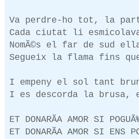
Va perdre-ho tot, la par
Cada ciutat li esmicolav
NomÃ©s el far de sud ell
Segueix la flama fins qu
I empeny el sol tant bru
I es descorda la brusa, 
ET DONARÃA AMOR SI POGUÃ
ET DONARÃA AMOR SI ENS P