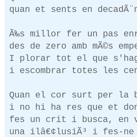
quan et sents en decadÃ¨
Ã‰s millor fer un pas en
des de zero amb mÃ©s emp
I plorar tot el que s'ha
i escombrar totes les ce
Quan el cor surt per la 
i no hi ha res que et do
fes un crit i busca, en 
una ilâ€¢lusiÃ³ i fes-ne