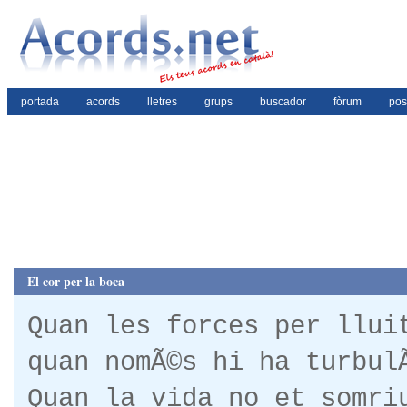
portada
acords
lletres
grups
buscador
fòrum
pos
El cor per la boca
Quan les forces per llui
quan nomÃ©s hi ha turbul
Quan la vida no et somri