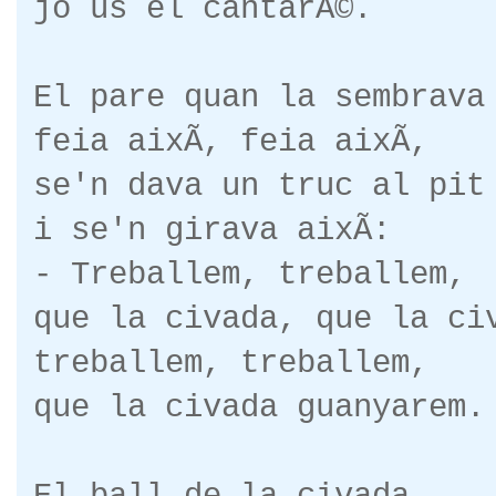
jo us el cantarÃ©.
El pare quan la sembrava
feia aixÃ­, feia aixÃ­,
se'n dava un truc al pit
i se'n girava aixÃ­:
- Treballem, treballem,
que la civada, que la ci
treballem, treballem,
que la civada guanyarem.