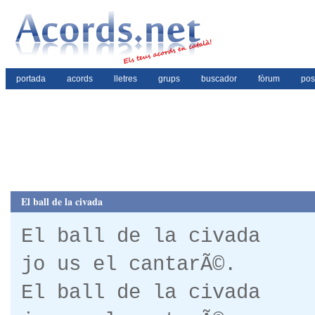
portada
acords
lletres
grups
buscador
fòrum
pos
El ball de la civada
El ball de la civada
jo us el cantarÃ©.
El ball de la civada