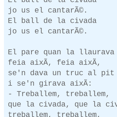
El ball de la civada
jo us el cantarÃ©.
El ball de la civada
jo us el cantarÃ©.
El pare quan la llaurava
feia aixÃ­, feia aixÃ­,
se'n dava un truc al pit
i se'n girava aixÃ­:
- Treballem, treballem,
que la civada, que la ci
treballem, treballem,