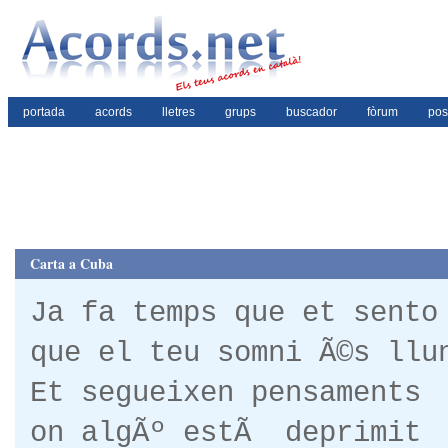
portada
acords
lletres
grups
buscador
fòrum
pos
Carta a Cuba
Ja fa temps que et sento
que el teu somni Ã©s llun
Et segueixen pensaments
on algÃº estÃ deprimit