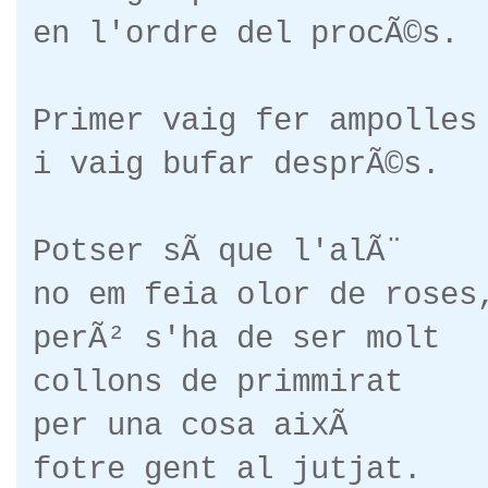
en l'ordre del procÃ©s.
Primer vaig fer ampolles
i vaig bufar desprÃ©s.
Potser sÃ­ que l'alÃ¨
no em feia olor de roses
perÃ² s'ha de ser molt
collons de primmirat
per una cosa aixÃ­
fotre gent al jutjat.