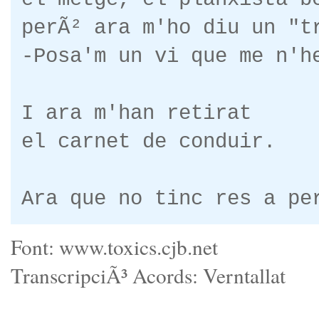
perÃ² ara m'ho diu un "t
-Posa'm un vi que me n'h
I ara m'han retirat
el carnet de conduir.
Ara que no tinc res a pe
Font: www.toxics.cjb.net
TranscripciÃ³ Acords: Verntallat