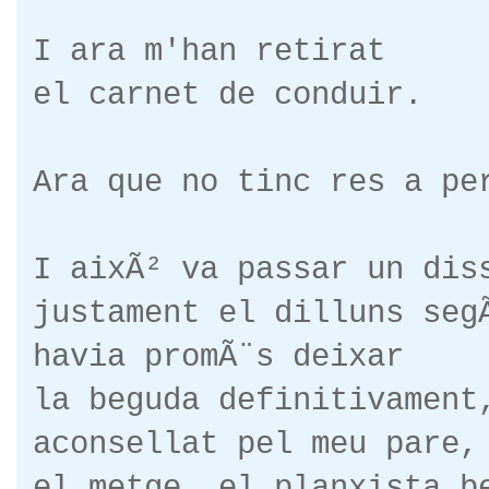
I ara m'han retirat
el carnet de conduir.
Ara que no tinc res a pe
I aixÃ² va passar un dis
justament el dilluns seg
havia promÃ¨s deixar
la beguda definitivament
aconsellat pel meu pare,
el metge, el planxista b