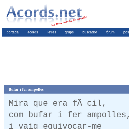
portada
acords
lletres
grups
buscador
fòrum
pos
Bufar i fer ampolles
Mira que era fÃ cil,
com bufar i fer ampolles
i vaig equivocar-me